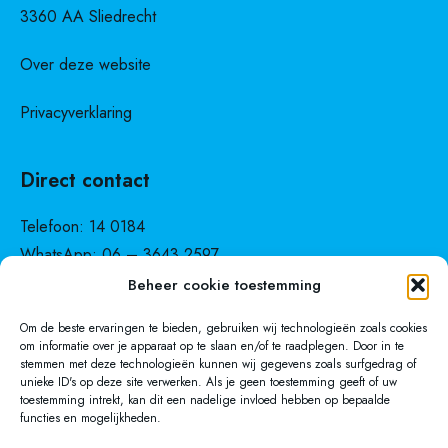
3360 AA Sliedrecht
Over deze website
Privacyverklaring
Direct contact
Telefoon:
14 0184
WhatsApp:
06 – 3643 2597
Beheer cookie toestemming
Om de beste ervaringen te bieden, gebruiken wij technologieën zoals cookies
om informatie over je apparaat op te slaan en/of te raadplegen. Door in te
stemmen met deze technologieën kunnen wij gegevens zoals surfgedrag of
Servicelijn
unieke ID's op deze site verwerken. Als je geen toestemming geeft of uw
toestemming intrekt, kan dit een nadelige invloed hebben op bepaalde
functies en mogelijkheden.