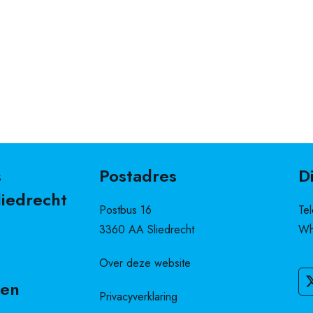
s
Postadres
D
liedrecht
Postbus 16
Te
3360 AA Sliedrecht
Wh
Over deze website
den
Privacyverklaring