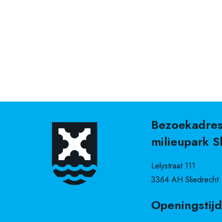
Bezoekadre
milieupark S
Lelystraat 111
3364 AH Sliedrecht
Openingstij